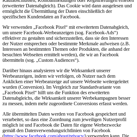
Kaufabschlüssen, Kontoanmeldungen oder Registrierungen erheben
(erweiterter Datenabgleich). Das Cookie wird dann ausgelesen und
ermöglicht die Übermittlung der Daten einschließlich der
spezifischen Kundendaten an Facebook.
Wir verwenden „Facebook Pixel“ mit erweitertem Datenabgleich,
um unsere Facebook-Werbeanzeigen (sog. Facebook-Ads“)
effektiver zu gestalten und sicherzustellen, dass sie den Interessen
der Nutzer entsprechen oder bestimmte Merkmale aufweisen (z.B.
Interessen an bestimmten Themen oder Produkten, die anhand der
besuchten Webseiten ermittelt werden), die wir an Facebook
übermitteln (sog. „Custom Audiences“).
Darüber hinaus analysieren wir die Wirksamkeit unserer
Werbeanzeigen, indem wir verfolgen, ob Nutzer nach dem
Anklicken einer Werbeanzeige auf unsere Webseite weitergeleitet
wurden (Conversion). Im Vergleich zur Standardvariante von
„Facebook Pixel“ hilft uns die Funktion des erweiterten
Datenabgleichs, die Wirksamkeit unserer Werbekampagnen besser
zu messen, indem mehr zugeordnete Conversions erfasst werden.
Alle übermittelten Daten werden von Facebook gespeichert und
verarbeitet, so dass eine Zuordnung zum jeweiligen Nutzerprofil
möglich ist und Facebook die Daten für eigene Werbezwecke
gemäß den Datenverwendungsrichtlinien von Facebook
(
https://www.facebook.com
/about
/privacy
/
) verwenden kann. Die