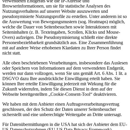
verwendeten Endgeräts wie die IP-Adresse und
Browserinformationen, um sie für statistische Analysen des
Nutzungsverhaltens auf unserer Website auszuwerten und
pseudonymisierte Nutzungsprofile zu erstellen. Unter anderem ist so
die Auswertung von Bewegungsmustern (sog. Heatmaps) möglich,
welche die Dauer von Seitenbesuchen sowie Interaktionen mit
Seiteninhalten (z. B. Texteingaben, Scrollen, Klicks und Mouse-
Overs) aufzeigen. Die Pseudonymisierung schließt eine direkte
Personenbeziehbarkeit grundsätzlich aus. Eine Zusammenführung
mit auf andere Weise erhobenen Klardaten zu Ihrer Person findet
nicht statt.
Alle oben beschriebenen Verarbeitungen, insbesondere das Auslesen
oder Speichern von Informationen auf dem verwendeten Endgerät,
werden nur dann vollzogen, wenn Sie uns gemäß Art. 6 Abs. 1 lit. a
DSGVO dazu Ihre ausdrückliche Einwilligung erteilt haben. Sie
können Ihre erteilte Einwilligung jederzeit mit Wirkung für die
Zukunft widerrufen, indem Sie diesen Dienst in dem auf der
Webseite bereitgestellten „Cookie-Consent-Tool“ deaktivieren.
Wir haben mit dem Anbieter einen Auftragsverarbeitungsvertrag
geschlossen, der den Schutz der Daten unserer Seitenbesucher
sicherstellt und eine unberechtigte Weitergabe an Dritte untersagt.
Für Datenübermittlungen in die USA hat sich der Anbieter dem EU-
US-Datenschutzrahmen (EU-US Data Privacy Framework)